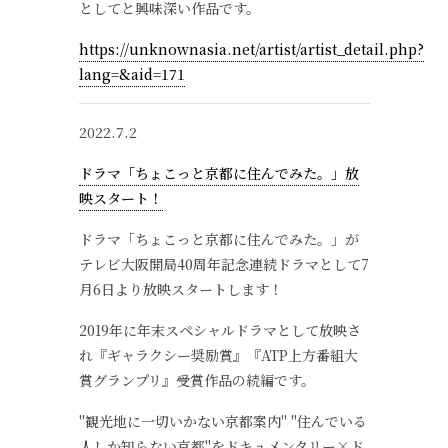
としてと興味深い作品です。
https://unknownasia.net/artist/artist_detail.php?
lang=&aid=171
2022.7.2
ドラマ「ちょこっと京都に住んでみた。」 放
映スタート！
ドラマ「ちょこっと京都に住んでみた。」 が
テレビ大阪開局40周年記念連続ドラマとして7
月6日より放映スタートします！
2019年に年末スペシャルドラマとして放映さ
れ『ギャラクシー奨励賞』『ATP上方番組大
賞グランプリ』受賞作品の続編です。
"観光地に一切いかない京都案内" "住んでいる
人しか知らない京都"をドキュメンタリー×ド