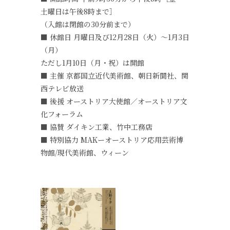
土曜日は午後8時まで］
（入館は閉館の30分前まで）
■ 休館日 月曜日及び12月28日（火）～1月3日
（月）
ただし1月10日（月・祝）は開館
■ 主催 京都国立近代美術館、朝日新聞社、関
西テレビ放送
■ 後援 オーストリア大使館／オーストリア文
化フォーラム
■ 協賛 ダイキン工業、竹中工務店
■ 特別協力 MAKーオーストリア応用芸術博
物館/現代美術館、ウィーン