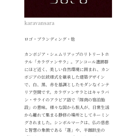
karavansara
ロゴ・ブランディング・他
カンボジア・シェムリアップのリトリートホ
テル「カラヴァンサラ」。アンコール遺跡群
にほど近く、美しい自然環境に囲まれ、カン
ボジアの伝統様式を継承した建築デザイン
で、白、黒、赤を基調としたモダンなインテ
リア空間です。カラヴァンサラとはキャラバ
ン・サライのアラビア語で「隊商の宿泊施
設」の意味。様々な国から旅人が、日常生活
から離れて集まる静修の場所としてネーミン
グされました。シンボルマークは、仏の慈悲
と智慧の象徴である「蓮」や、半跏趺坐の